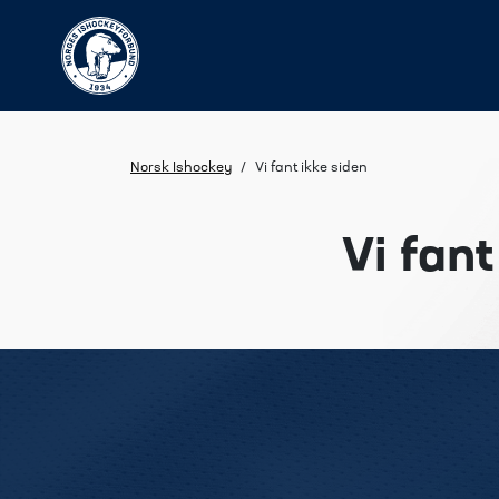
Norsk Ishockey
/
Vi fant ikke siden
Vi fant