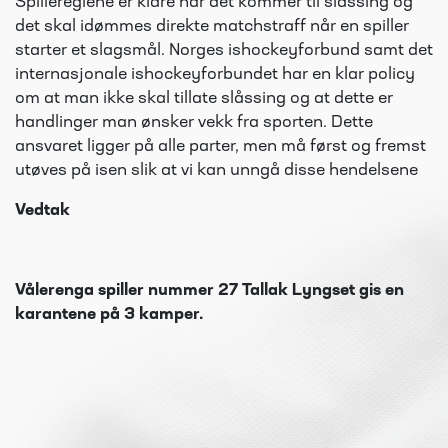
Spillereglene er klare når det kommer til slåssing og
det skal idømmes direkte matchstraff når en spiller
starter et slagsmål. Norges ishockeyforbund samt det
internasjonale ishockeyforbundet har en klar policy
om at man ikke skal tillate slåssing og at dette er
handlinger man ønsker vekk fra sporten. Dette
ansvaret ligger på alle parter, men må først og fremst
utøves på isen slik at vi kan unngå disse hendelsene
Vedtak
Vålerenga spiller nummer 27 Tallak Lyngset gis en
karantene på 3 kamper.