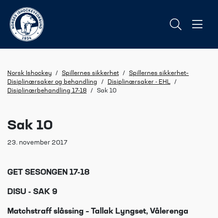
Norsk Ishockey
/
Spillernes sikkerhet
/
Spillernes sikkerhet–
Disiplinærsaker og behandling
/
Disiplinærsaker - EHL
/
Disiplinærbehandling 17-18
/
Sak 10
Sak 10
23. november 2017
GET SESONGEN 17-18
DISU - SAK 9
Matchstraff slåssing – Tallak Lyngset, Vålerenga