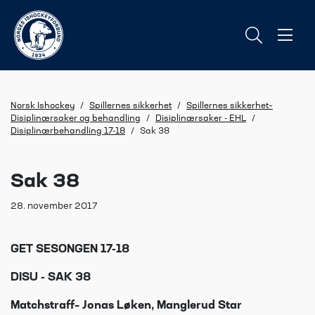
Norsk Ishockey
/
Spillernes sikkerhet
/
Spillernes sikkerhet–
Disiplinærsaker og behandling
/
Disiplinærsaker - EHL
/
Disiplinærbehandling 17-18
/
Sak 38
Sak 38
28. november 2017
GET SESONGEN 17-18
DISU - SAK 38
Matchstraff– Jonas Løken, Manglerud Star