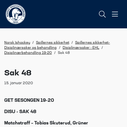
Norsk Ishockey
/
Spillernes sikkerhet
/
Spillernes sikkerhet–
Disiplinærsaker og behandling
/
Disiplinærsaker - EHL
/
Disiplinærbehandling 19-20
/
Sak 48
Sak 48
15. januar 2020
GET SESONGEN 19-20
DISU - SAK 48
Matchstraff – Tobias Skuterud, Grüner