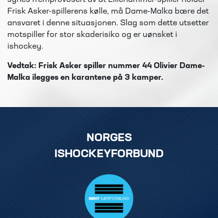
synes fremprovosert av at Lillehammer-spiller holder
Frisk Asker-spillerens kølle, må Dame-Malka bære det
ansvaret i denne situasjonen. Slag som dette utsetter
motspiller for stor skaderisiko og er uønsket i
ishockey.
Vedtak: Frisk Asker spiller nummer 44 Olivier Dame-
Malka ilegges en karantene på 3
kamper.
NORGES
ISHOCKEYFORBUND