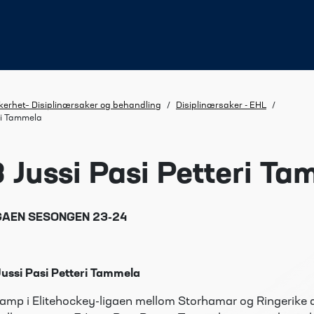
kkerhet– Disiplinærsaker og behandling
/
Disiplinærsaker - EHL
/
ri Tammela
 Jussi Pasi Petteri T
GAEN SESONGEN 23-24
Jussi Pasi Petteri Tammela
kamp i Elitehockey-ligaen mellom Storhamar og Ringerike