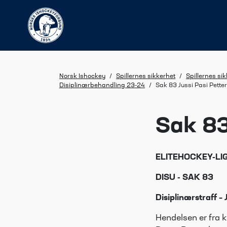
Norsk Ishockey
/
Spillernes sikkerhet
/
Spillernes si
Disiplinærbehandling 23-24
/
Sak 83 Jussi Pasi Pette
Sak 83
ELITEHOCKEY-LI
DISU - SAK 83
Disiplinærstraff –
Hendelsen er fra 