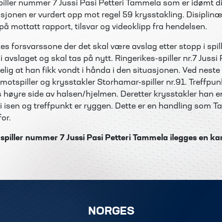
piller nummer 7 Jussi Pasi Petteri Tammela som er idømt di
sjonen er vurdert opp mot regel 59 krysstakling. Disiplinæ
 på mottatt rapport, tilsvar og videoklipp fra hendelsen.
ikes forsvarssone der det skal være avslag etter stopp i spil
l i avslaget og skal tas på nytt. Ringerikes-spiller nr.7 Jussi 
lig at han fikk vondt i hånda i den situasjonen. Ved neste
otspiller og krysstakler Storhamar-spiller nr.91. Treffpun
 høyre side av halsen/hjelmen. Deretter krysstakler han en
t i isen og treffpunkt er ryggen. Dette er en handling so
for.
 spiller nummer 7 Jussi Pasi Petteri Tammela
ilegges
en ka
NORGES