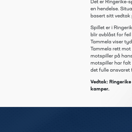
Det er Ringerike-s
en hendelse. Situa
basert sitt vedtak
Spillet er i Ringer
blir avblåst for fei
Tammela viser tyde
Tammela rett mot m
motspiller på hans
motspiller har fal
det fulle ansvaret 
Vedtak: Ringerike
kamper.