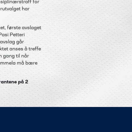
siplinærstraff for
rutvalget har
let, første avslaget
Pasi Petteri
 avslag går
ktet anses å treffe
 gang til når
m Tammela må bære
rantene på 2