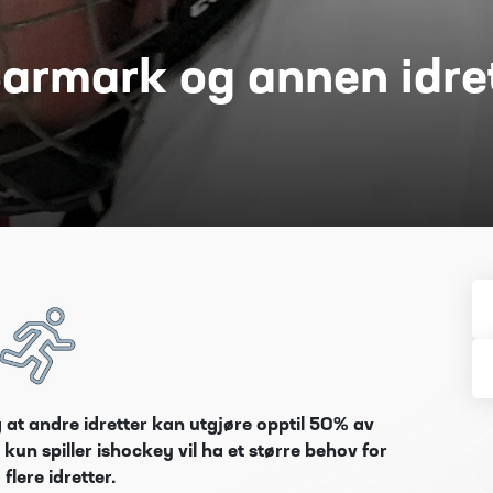
armark og annen idre
 at andre idretter kan utgjøre opptil 50% av
un spiller ishockey vil ha et større behov for
lere idretter.