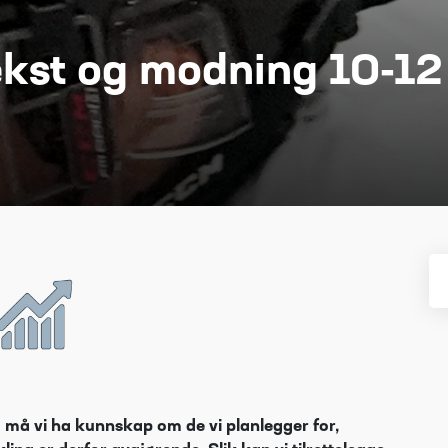
kst og modning 10-12
g må vi ha kunnskap om de vi planlegger for,