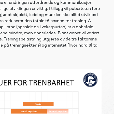
ge er endringen utfordrende og kommunikasjon
ige utviklingen er viktig. I tillegg vil puberteten føre
r at skjelett, ledd og muskler ikke alltid utvikles i
e reduserer den totale tåleevnen for trening. Å
illerne (spesielt de i vekstpurten) er å anbefale.
ene mindre, men annerledes. Blant annet vil variert
e. Treningsbelastning utgjøres av de tre faktorene
de på treningsøktene) og intensitet (hvor hard økta