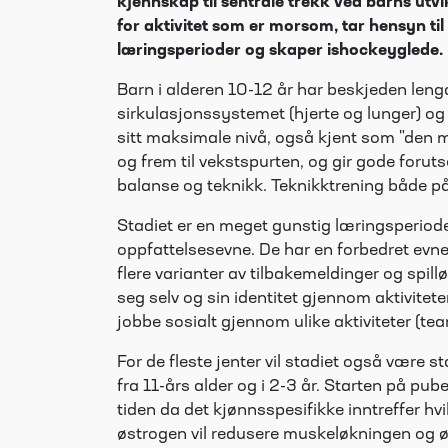
kjennskap til sentrale trekk ved barns utvik
for aktivitet som er morsom, tar hensyn til 
læringsperioder og skaper ishockeyglede.
Barn i alderen 10-12 år har beskjeden leng
sirkulasjonssystemet (hjerte og lunger) og
sitt maksimale nivå, også kjent som "den m
og frem til vekstspurten, og gir gode forut
balanse og teknikk. Teknikktrening både på
Stadiet er en meget gunstig læringsperiode
oppfattelsesevne. De har en forbedret evne t
flere varianter av tilbakemeldinger og spill
seg selv og sin identitet gjennom aktivitete
jobbe sosialt gjennom ulike aktiviteter (tea
For de fleste jenter vil stadiet også være s
fra 11-års alder og i 2-3 år. Starten på pu
tiden da det kjønnsspesifikke inntreffer hv
østrogen vil redusere muskeløkningen og øk