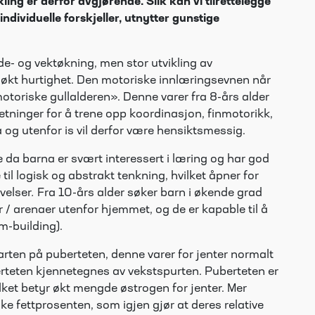
ling er derfor avgjørende. Slik kan vi tilrettelegge
individuelle forskjeller, utnytter gunstige
de- og vektøkning, men stor utvikling av
 økt hurtighet. Den motoriske innlæringsevnen når
otoriske gullalderen». Denne varer fra 8-års alder
setninger for å trene opp koordinasjon, finmotorikk,
 og utenfor is vil derfor være hensiktsmessig.
 da barna er svært interessert i læring og har god
il logisk og abstrakt tenkning, hvilket åpner for
øvelser
.
Fra 10-års alder søker barn i økende grad
r / arenaer utenfor hjemmet, og de er kapable til å
m-building).
tarten på puberteten, denne varer for jenter normalt
berteten kjennetegnes av vekstspurten. Puberteten er
ilket betyr økt mengde østrogen for jenter. Mer
e fettprosenten, som igjen gjør at deres relative