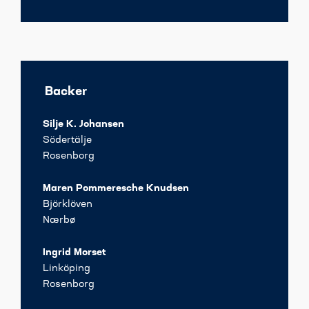
Backer
Silje K. Johansen
Södertälje
Rosenborg
Maren Pommeresche Knudsen
Björklöven
Nærbø
Ingrid Morset
Linköping
Rosenborg