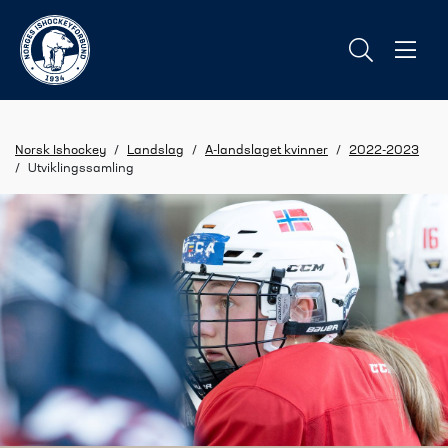
Norsk Ishockey
/
Landslag
/
A-landslaget kvinner
/
2022-2023
/
Utviklingssamling