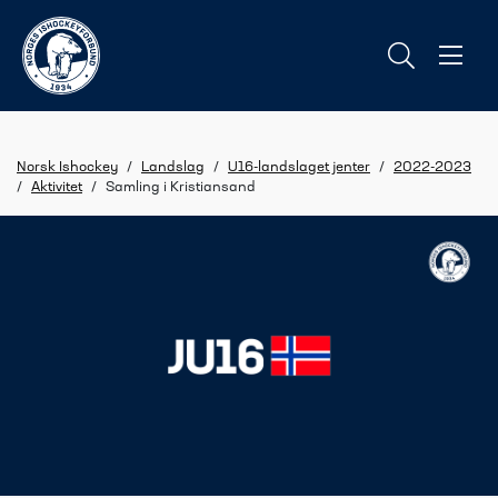
Norsk Ishockey
/
Landslag
/
U16-landslaget jenter
/
2022-2023
/
Aktivitet
/
Samling i Kristiansand