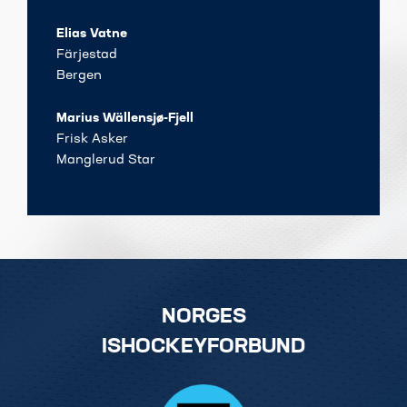
Elias Vatne
Färjestad
Bergen
Marius Wällensjø-Fjell
Frisk Asker
Manglerud Star
NORGES
ISHOCKEYFORBUND