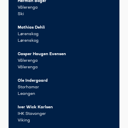
Herman Boger
Vålerenga
Ski
Mathias Dehli
Lørenskog
Lørenskog
Casper Haugen Evensen
Vålerenga
Vålerenga
Ole Indergaard
Storhamar
Leangen
Iver Wick Karlsen
IHK Stavanger
Viking