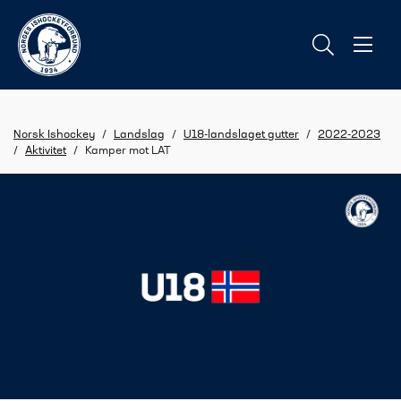
Norsk Ishockey
/
Landslag
/
U18-landslaget gutter
/
2022-2023
/
Aktivitet
/
Kamper mot LAT