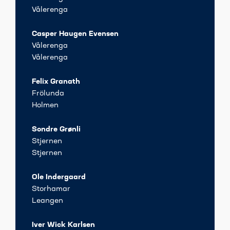
Vålerenga
Casper Haugen Evensen
Vålerenga
Vålerenga
Felix Granath
Frölunda
Holmen
Sondre Grønli
Stjernen
Stjernen
Ole Indergaard
Storhamar
Leangen
Iver Wick Karlsen