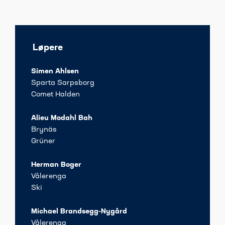
Løpere
Simen Ahlsen
Sparta Sarpsborg
Comet Halden
Alieu Modahl Bah
Brynäs
Grüner
Herman Boger
Vålerenga
Ski
Michael Brandsegg-Nygård
Vålerenga