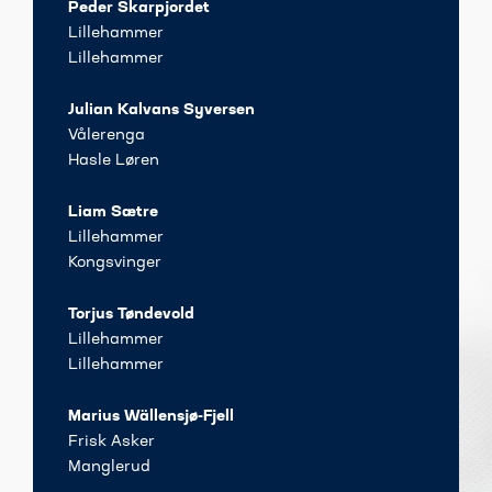
Peder Skarpjordet
Lillehammer
Lillehammer
Julian Kalvans Syversen
Vålerenga
Hasle Løren
Liam Sætre
Lillehammer
Kongsvinger
Torjus Tøndevold
Lillehammer
Lillehammer
Marius Wällensjø-Fjell
Frisk Asker
Manglerud