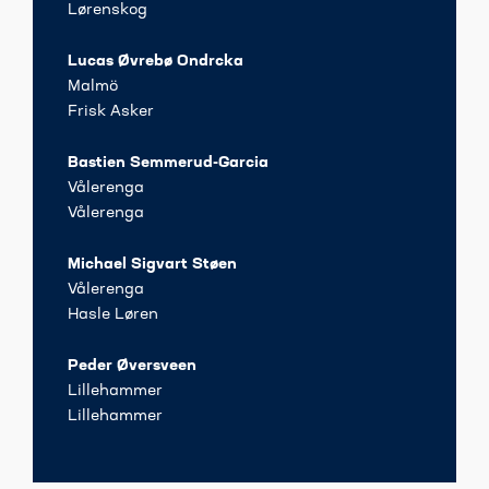
Lørenskog
Lucas Øvrebø Ondrcka
Malmö
Frisk Asker
Bastien Semmerud-Garcia
Vålerenga
Vålerenga
Michael Sigvart Støen
Vålerenga
Hasle Løren
Peder Øversveen
Lillehammer
Lillehammer