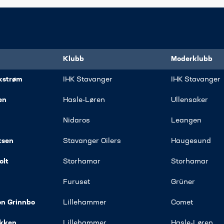
Klubb
Moderklubb
kstrøm
​IHK Stavanger
​IHK Stavanger
en
​Hasle-Løren
​Ullensaker
​Nidaros
Leangen
ksen
Stavanger Oilers
​Haugesund
olt
​Storhamar
​Storhamar
​Furuset​
​Grüner
on Grinnbo
​Lillehammer
​Comet
kken
Lillehammer
​Hasle-Løren