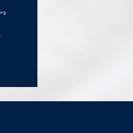
org
r