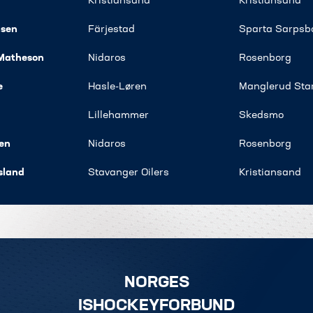
​Kristiansand
​Kristiansand
nsen
Färjestad
Sparta Sarpsb
Matheson
Nidaros
​Rosenborg
e
​Hasle-Løren
​Manglerud Sta
​Lillehammer
​Skedsmo
en
Nidaros
​Rosenborg
sland
Stavanger Oilers
​Kristiansand
NORGES
ISHOCKEYFORBUND