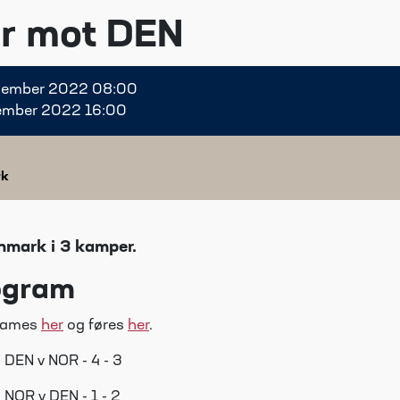
r mot DEN
desember 2022 08:00
esember 2022 16:00
rk
nmark i 3 kamper.
ogram
eames
her
og føres
her
.
- DEN v NOR - 4 - 3
- NOR v DEN - 1 - 2