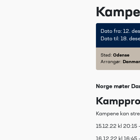
Kampe
Dato fra: 12. 
Dato til: 18. d
Sted:
Odense
Arrangør:
Danma
Norge møter Da
Kamppr
Kampene kan str
15.12.22 kl 20:15 
16.12.22 kl 16:45 