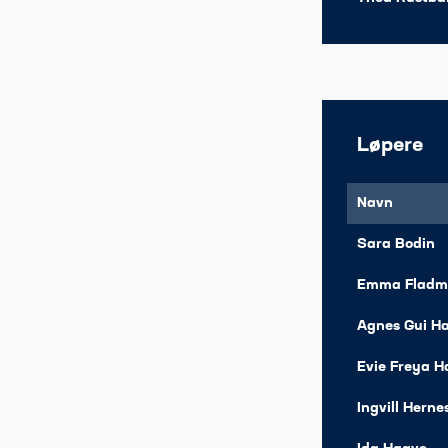
Løpere
Navn
Sara Bodin
Emma Fladm
Agnes Gui H
Evie Freya 
Ingvill Herne