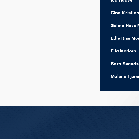
Ida Haave
Gina Kristia
Selma Høve 
Edle Rise Mo
Ella Morken​
Sara Svends
Malene Tjom