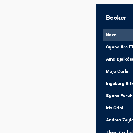
Backer
Navn
Synne Are-E
Aina Bjelkås
Maja Carlin​
Ingeborg Eri
Synne Furuh
Iris Grini
Andrea Zeyl
Thea Rustba