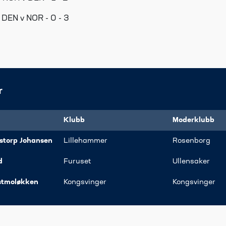
- DEN v NOR - 0 - 3
r
Klubb
Moderklubb
storp Johansen
Lillehammer
Rosenborg
d
​Furuset
Ullensaker
stmoløkken
​Kongsvinger
​Kongsvinger