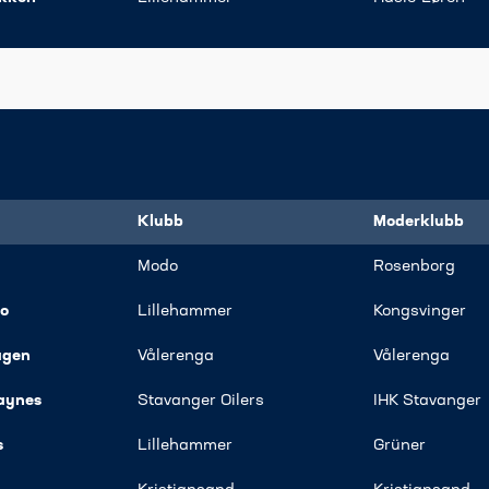
Klubb
Moderklubb
Modo
​Rosenborg
o
​Lillehammer​
Kongsvinger
agen
​Vålerenga
​Vålerenga
Haynes
​Stavanger Oilers
IHK Stavanger
s
​Lillehammer​
​Grüner