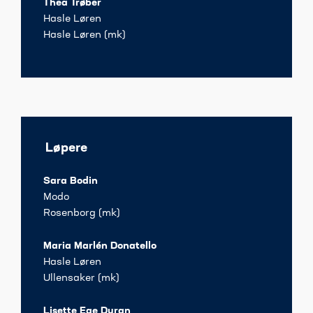
Thea Trøber
Hasle Løren
Hasle Løren (mk)
Løpere
Sara Bodin
Modo
Rosenborg (mk)
Maria Marlén Donatello
Hasle Løren
Ullensaker (mk)
Lisette Ege Duran