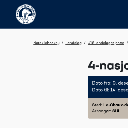
Norsk Ishockey
/
Landslag
/
U18-landslaget jenter
/
4-nasj
Dato fra: 9. d
Dato til: 14. d
Sted:
La-Chaux-d
Arrangør:
SUI