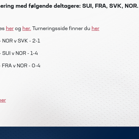
nering med følgende deltagere: SUI, FRA, SVK, NOR.
es
her
og
her.
Turneringsside finner du
her
- NOR v SVK - 2-1
- SUI v NOR - 1-4
- FRA v NOR - 0-4
her