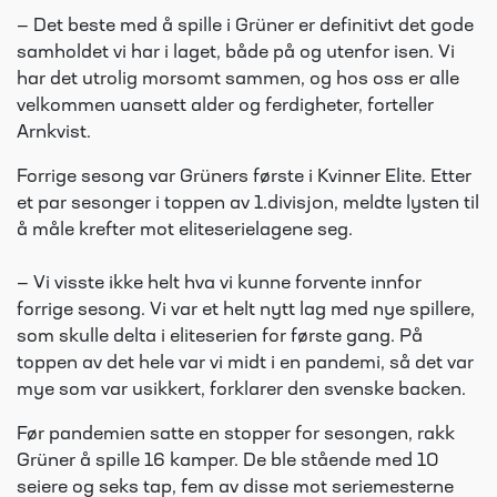
— Det beste med å spille i Grüner er definitivt det gode
samholdet vi har i laget, både på og utenfor isen. Vi
har det utrolig morsomt sammen, og hos oss er alle
velkommen uansett alder og ferdigheter, forteller
Arnkvist.
Forrige sesong var Grüners første i Kvinner Elite. Etter
et par sesonger i toppen av 1.divisjon, meldte lysten til
å måle krefter mot eliteserielagene seg.
— Vi visste ikke helt hva vi kunne forvente innfor
forrige sesong. Vi var et helt nytt lag med nye spillere,
som skulle delta i eliteserien for første gang. På
toppen av det hele var vi midt i en pandemi, så det var
mye som var usikkert, forklarer den svenske backen.
Før pandemien satte en stopper for sesongen, rakk
Grüner å spille 16 kamper. De ble stående med 10
seiere og seks tap, fem av disse mot seriemesterne