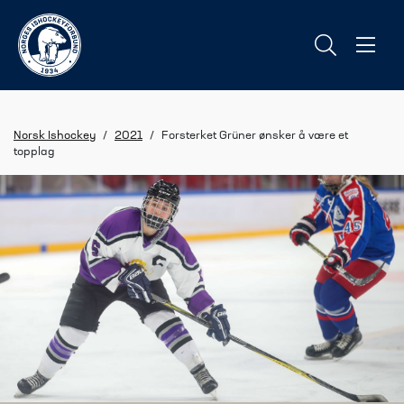
Norsk Ishockey
/
2021
/
Forsterket Grüner ønsker å være et
topplag