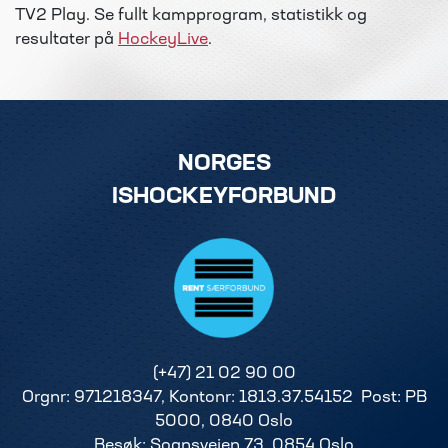
TV2 Play. Se fullt kampprogram, statistikk og
resultater på
HockeyLive
.
NORGES
ISHOCKEYFORBUND
(+47) 21 02 90 00
Orgnr: 971218347, Kontonr: 1813.37.54152 Post: PB
5000, 0840 Oslo
Besøk: Sognsveien 73, 0854 Oslo