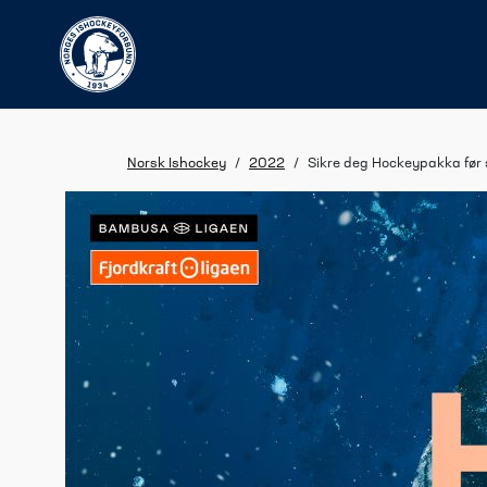
Norsk Ishockey
/
2022
/
Sikre deg Hockeypakka før s