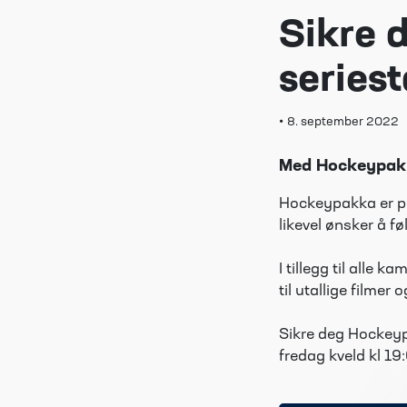
Sikre 
seriest
•
8. september 2022
Med Hockeypakka
Hockeypakka er per
likevel ønsker å fø
I tillegg til alle 
til utallige filmer
Sikre deg Hockeypa
fredag kveld kl 19