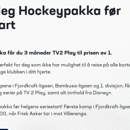
deg Hockeypakka før
art
 får du 3 måneder TV2 Play til prisen av 1.
fekt for deg som ikke har mulighet til å reise på alle bo
lge klubben i ditt hjerte.
kampene i Fjordkraft-ligaen, Bambusa-ligaen og 1. divisjon, f
 og serier på TV 2 Play, samt alt innhold fra Disney+.
kka før helgens seriestart! Første kamp i Fjordkraft-ligaen
:00, når Frisk Asker tar i mot Vålerenga.