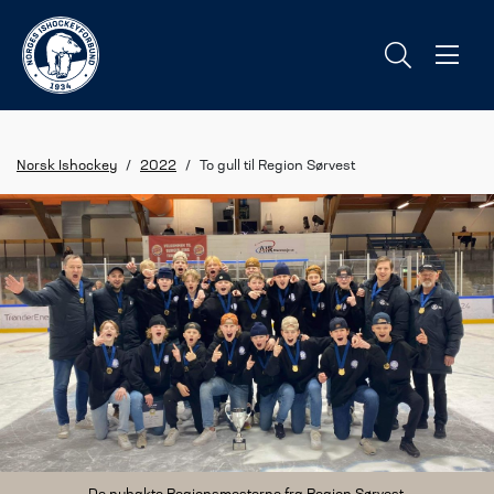
Norsk Ishockey
/
2022
/
To gull til Region Sørvest