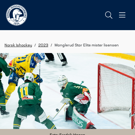
Norsk Ishockey
/
2023
/
Manglerud Star Elite mister lisensen