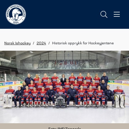
Norsk Ishockey
/
2024
/
Historisk opprykk for Hockeyjentene