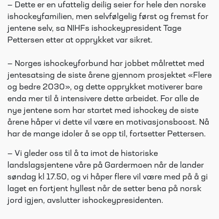
— Dette er en ufattelig deilig seier for hele den norske
ishockeyfamilien, men selvfølgelig først og fremst for
jentene selv, sa NIHFs ishockeypresident Tage
Pettersen etter at opprykket var sikret.
— Norges ishockeyforbund har jobbet målrettet med
jentesatsing de siste årene gjennom prosjektet «Flere
og bedre 2030», og dette opprykket motiverer bare
enda mer til å intensivere dette arbeidet. For alle de
nye jentene som har startet med ishockey de siste
årene håper vi dette vil være en motivasjonsboost. Nå
har de mange idoler å se opp til, fortsetter Pettersen.
— Vi gleder oss til å ta imot de historiske
landslagsjentene våre på Gardermoen når de lander
søndag kl 17.50, og vi håper flere vil være med på å gi
laget en fortjent hyllest når de setter bena på norsk
jord igjen, avslutter ishockeypresidenten.