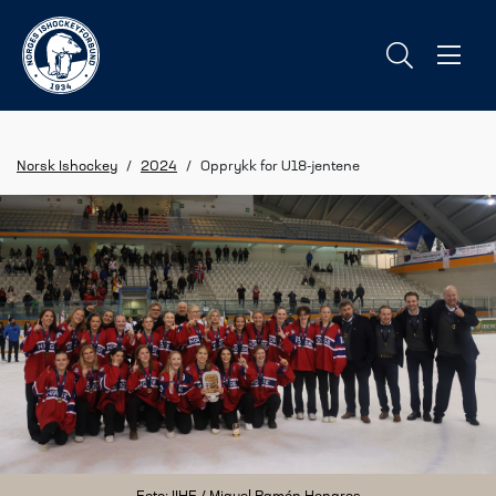
Norsk Ishockey
/
2024
/
Opprykk for U18-jentene