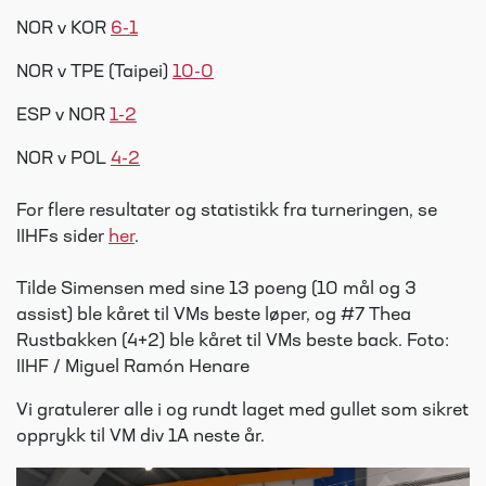
NOR v KOR
6-1
NOR v TPE (Taipei)
10-0
ESP v NOR
1-2
NOR v POL
4-2
For flere resultater og statistikk fra turneringen, se
IIHFs sider
her
.
Tilde Simensen med sine 13 poeng (10 mål og 3
assist) ble kåret til VMs beste løper, og #7 Thea
Rustbakken (4+2) ble kåret til VMs beste back. Foto:
IIHF / Miguel Ramón Henare
Vi gratulerer alle i og rundt laget med gullet som sikret
opprykk til VM div 1A neste år.