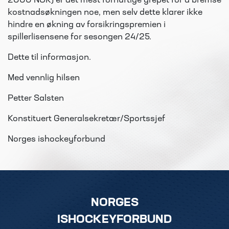
2000 NOK) er det mest fornuftige grepet for å bremse
kostnadsøkningen noe, men selv dette klarer ikke
hindre en økning av forsikringspremien i
spillerlisensene for sesongen 24/25.
Dette til informasjon.
Med vennlig hilsen
Petter Salsten
Konstituert Generalsekretær/Sportssjef
Norges ishockeyforbund
NORGES
ISHOCKEYFORBUND