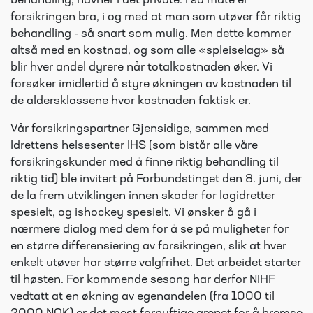
behandling, havner i det private. I så måte er
forsikringen bra, i og med at man som utøver får riktig
behandling - så snart som mulig. Men dette kommer
altså med en kostnad, og som alle «spleiselag» så
blir hver andel dyrere når totalkostnaden øker. Vi
forsøker imidlertid å styre økningen av kostnaden til
de aldersklassene hvor kostnaden faktisk er.
Vår forsikringspartner Gjensidige, sammen med
Idrettens helsesenter IHS (som bistår alle våre
forsikringskunder med å finne riktig behandling til
riktig tid) ble invitert på Forbundstinget den 8. juni, der
de la frem utviklingen innen skader for lagidretter
spesielt, og ishockey spesielt. Vi ønsker å gå i
nærmere dialog med dem for å se på muligheter for
en større differensiering av forsikringen, slik at hver
enkelt utøver har større valgfrihet. Det arbeidet starter
til høsten. For kommende sesong har derfor NIHF
vedtatt at en økning av egenandelen (fra 1000 til