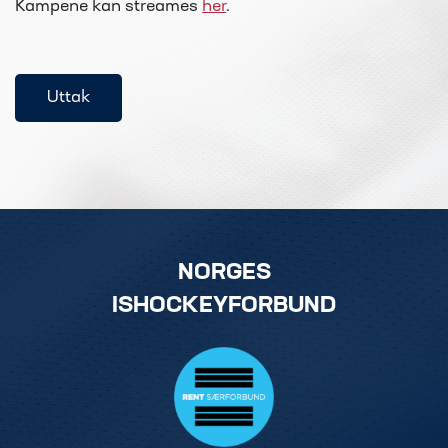
Kampene kan streames
her
.
Uttak
NORGES
ISHOCKEYFORBUND