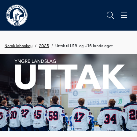
Norsk Ishockey
/
2025
/
Uttak til U18- og U16-landslaget