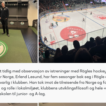
et tidlig med observasjon av istreninger med Rögles hocke
or Norge, Erlend Lesund, har fem sesonger bak seg i Rögle 
arlig i klubben. Han tok imot de tilreisende fra Norge og f
og rolle i lokalmiljøet, klubbens utviklingsfilosofi og hel
kolen til junior- og A-lag.