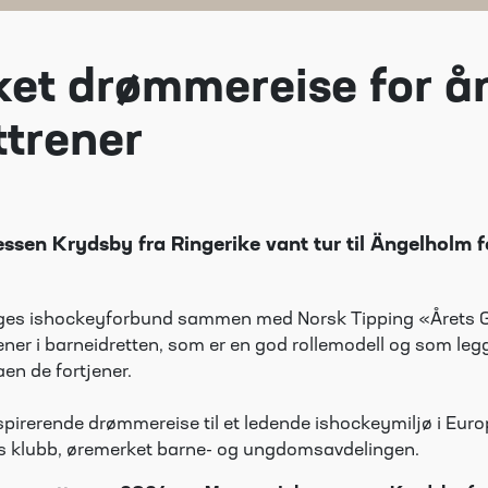
ket drømmereise for å
ttrener
sen Krydsby fra Ringerike vant tur til Ängelholm f
rges ishockeyforbund sammen med Norsk Tipping «Årets G
rener i barneidretten, som er en god rollemodell og som legger 
aen de fortjener.
spirerende drømmereise til et ledende ishockeymiljø i Eur
ens klubb, øremerket barne- og ungdomsavdelingen.