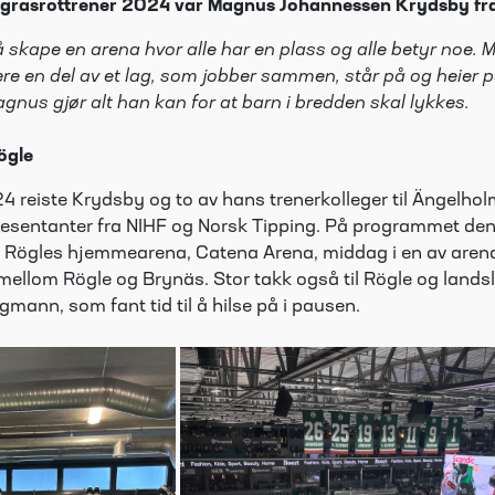
s grasrottrener 2024 var Magnus Johannessen
Krydsby
fr
 skape en arena hvor alle har en plass og alle betyr noe. 
re en del av et lag, som jobber sammen, står på og heier p
agnus gjør alt han kan for at barn i bredden skal lykkes.
ögle
 reiste Krydsby og to av hans trenerkolleger til Ängelholm
resentanter
fra NIHF og Norsk Tipping. På programmet den
 Rögles hjemmearena, Catena Arena, middag i en av aren
ellom Rögle og Brynäs. Stor takk også til Rögle og landsl
gmann, som fant tid til å hilse på i pausen.