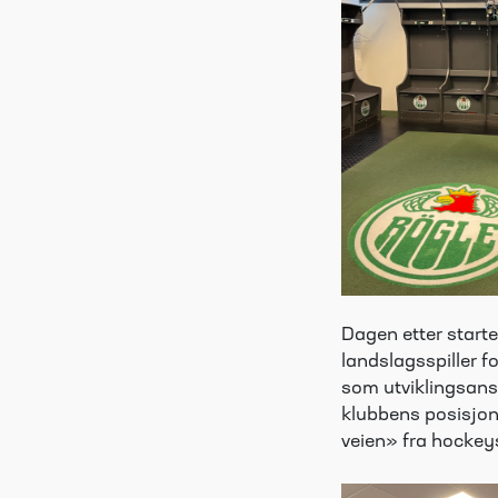
Dagen etter start
landslagsspiller f
som utviklingsansv
klubbens posisjon 
veien» fra hockeys