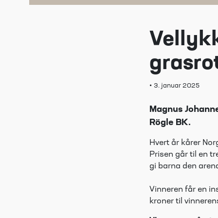
Vellyk
grasro
•
3. januar 2025
Magnus Johannes
Rögle BK.
Hvert år kårer No
Prisen går til en t
gi barna den aren
Vinneren får en in
kroner til vinner