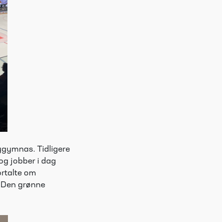
ygymnas. Tidligere
og jobber i dag
ortalte om
e «Den grønne