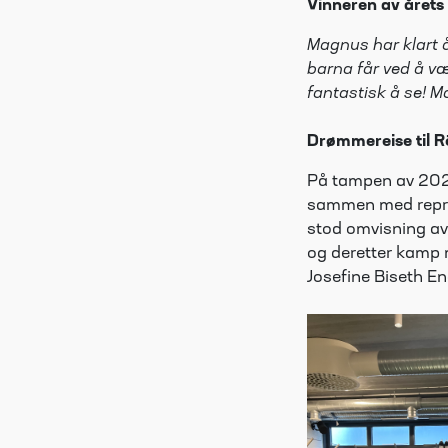
Vinneren av året
Magnus har klart å
barna får ved å væ
fantastisk å se! M
Drømmereise til
R
På tampen av 2024
sammen med
rep
stod omvisning av
og deretter kamp m
Josefine Biseth En