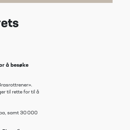
rets
or å besøke
rasrottrener».
til rette for til å
opa, samt 30
000