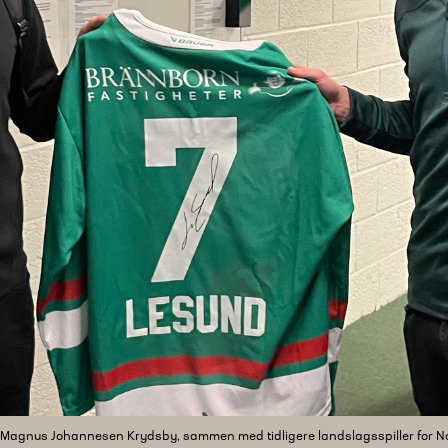
, Magnus Johannesen Krydsby, sammen med tidligere landslagsspiller for N