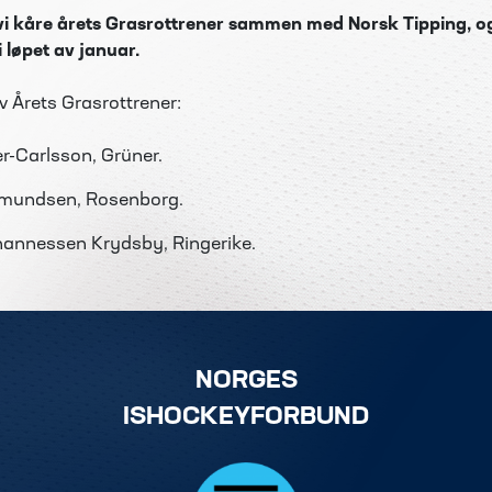
vi kåre årets Grasrottrener sammen med Norsk Tipping, og
 løpet av
januar
.
av Årets Grasrottrener:
r-Carlsson, Grüner.
smundsen, Rosenborg.
annessen Krydsby, Ringerike.
NORGES
ISHOCKEYFORBUND