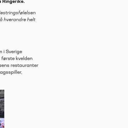
a Ringerike.
Mestringsfølelsen
å hverandre helt
 i Sverige
 første kvelden
aens restauranter
agsspiller,