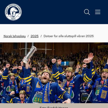
Norsk Ishockey
/
2025
/
Datoer for alle sluttspill våren 2025