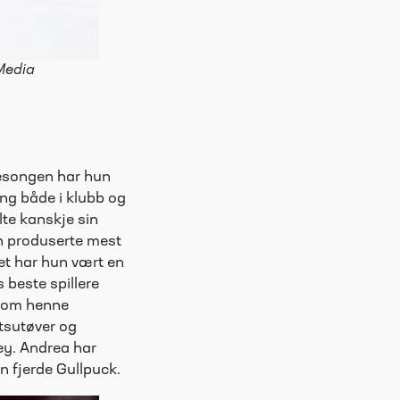
Media
sesongen har hun
ong både i klubb og
ilte kanskje sin
n produserte mest
get har hun vært en
 beste spillere
 som henne
ttsutøver og
key. Andrea har
in fjerde Gullpuck.