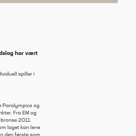
ndslag har vært
iduell spiller i
re Paralympics og
kter. Fra EM og
-bronse 2011.
om laget kan lene
han den første som