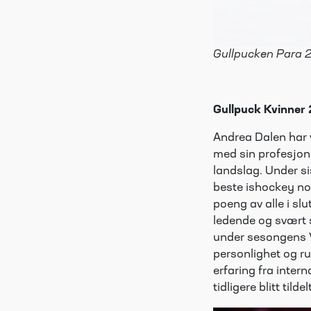
Gullpucken Para 2
Gullpuck Kvinner
Andrea Dalen har 
med sin profesjona
landslag. Under sis
beste ishockey no
poeng av alle i sl
ledende og svært s
under sesongens V
personlighet og ru
erfaring fra inter
tidligere blitt ti