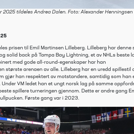
r 2025 tildeles Andrea Dalen. Foto: Alexander Henningsen
025
eles prisen til Emil Martinsen Lilleberg. Lilleberg har denn
og solid back på Tampa Bay Lightning, et av NHLs beste la
binert med gode all-round-egenskaper har han
n største arenaen av alle. Lilleberg har en uredd spillestil 
om gjør han respektert av motstandere, samtidig som han e
. Under VM ledet han et ungt norsk lag på samme oppford
beste spillere turneringen gjennom. Dette er andre gang E
 Gullpucken. Første gang var i 2023.