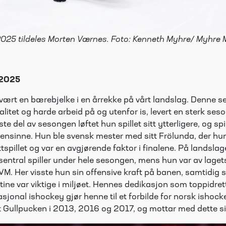
025 tildeles Morten Værnes. Foto: Kenneth Myhre/ Myhre 
 2025
vært en bærebjelke i en årrekke på vårt landslag. Denne 
litet og harde arbeid på og utenfor is, levert en sterk ses
te del av sesongen løftet hun spillet sitt ytterligere, og sp
ensinne. Hun ble svensk mester med sitt Frölunda, der hu
uttspillet og var en avgjørende faktor i finalene. På landsla
entral spiller under hele sesongen, mens hun var av lagets
M. Her visste hun sin offensive kraft på banen, samtidig
tine var viktige i miljøet. Hennes dedikasjon som toppidre
nasjonal ishockey gjør henne til et forbilde for norsk ishoc
ldelt Gullpucken i 2013, 2016 og 2017, og mottar med dette s