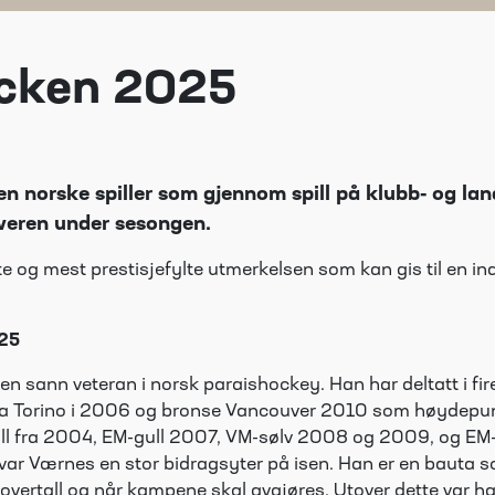
ucken 2025
den norske spiller som gjennom spill på klubb- og la
veren under sesongen.
e og mest prestisjefylte utmerkelsen som kan gis til en indiv
25
n sann veteran i norsk paraishockey. Han har deltatt i fi
ra Torino i 2006 og bronse Vancouver 2010 som høydepun
ll fra 2004, EM-gull 2007, VM-sølv 2008 og 2009, og EM
var Værnes en stor bidragsyter på isen. Han er en bauta s
, overtall og når kampene skal avgjøres. Utover dette var 