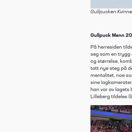
Gullpucken Kvinne
Gullpuck Menn 2
På herresiden tild
seg som en trygg 
og størrelse, kom
tatt nye steg på de
mentalitet, noe s
sine lagkamerater
han var av lagets 
Lilleberg tildeles