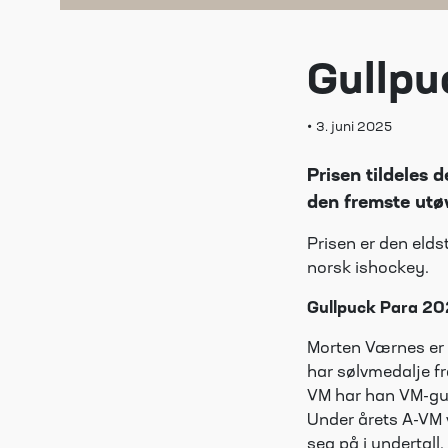
Gullp
•
3. juni 2025
Prisen tildeles 
den fremste utø
Prisen er den eldst
norsk ishockey.
Gullpuck Para
20
Morten Værnes er e
har sølvmedalje f
VM har han VM-gu
Under årets A-VM 
seg på i undertall