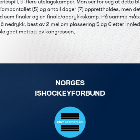
riespill, til flere utslagskamper. Man ser for seg at dette bli
mpantallet (5) og antall dager (7) opprettholdes, men det 
ed semifinaler og en finale/opprykkskamp. På samme måte v
å nedrykk, best av 2 mellom plassering 5 og 6 etter innl
F ble godt mottatt av kongressen,
NORGES
ISHOCKEYFORBUND