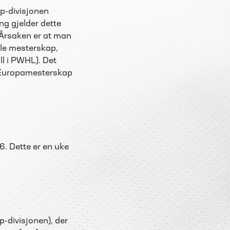
pp-divisjonen
ng gjelder dette
. Årsaken er at man
lle mesterskap,
ll i PWHL). Det
t Europamesterskap
26. Dette er en uke
p-divisjonen), der