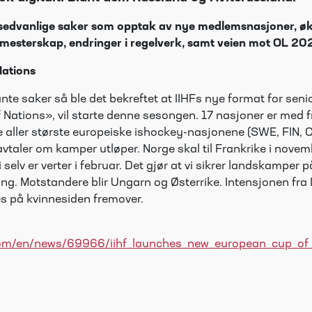
sedvanlige saker som opptak av nye medlemsnasjoner, ø
å mesterskap, endringer i regelverk, samt veien mot OL 20
Nations
nte saker så ble det bekreftet at IIHFs nye format for sen
ations», vil starte denne sesongen. 17 nasjoner er med fr
aller største europeiske ishockey-nasjonene (SWE, FIN, CZ
avtaler om kamper utløper. Norge skal til Frankrike i novemb
selv er verter i februar. Det gjør at vi sikrer landskampe
. Motstandere blir Ungarn og Østerrike. Intensjonen fra I
es på kvinnesiden fremover.
.com/en/news/69966/iihf_launches_new_european_cup_of_n