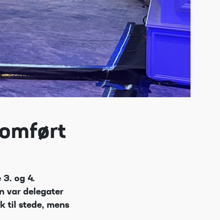
nomført
 3. og 4.
n var delegater
 til stede, mens