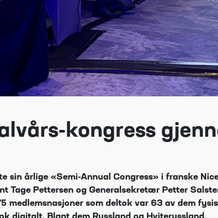
halvårs-kongress gjen
e sin årlige «Semi-Annual Congress» i franske Nice
ent Tage Pettersen og Generalsekretær Petter Salste
 75 medlemsnasjoner som deltok var 63 av dem fysisk
ok digitalt. Blant dem Russland og Hviterussland.