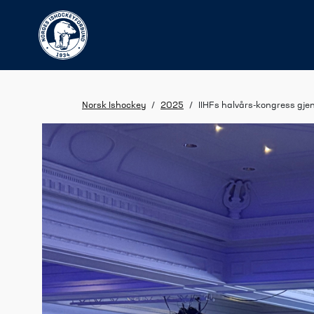
Norsk Ishockey
/
2025
/
IIHFs halvårs-kongress gje