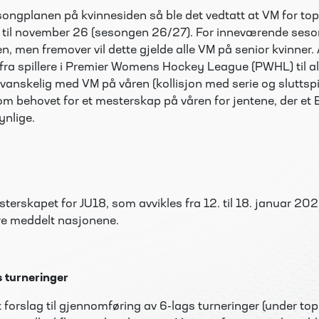
songplanen på kvinnesiden så ble det vedtatt at VM for to
26 til november 26 (sesongen 26/27). For inneværende seso
n, men fremover vil dette gjelde alle VM på senior kvinner
 fra spillere i Premier Womens Hockey League (PWHL) til a
anskelig med VM på våren (kollisjon med serie og sluttspi
 om behovet for et mesterskap på våren for jentene, der e
ynlige.
mesterskapet for JU18, som avvikles fra 12. til 18. januar 20
ere meddelt nasjonene.
s turneringer
tt forslag til gjennomføring av 6-lags turneringer (under top