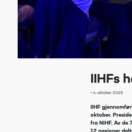
IIHFs 
•
4. oktober 2025
IIHF gjennomført
oktober. Presid
fra NIHF. Av de
12 nasjoner delt