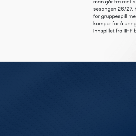
man går fra rent se
sesongen 26/27. Ka
for gruppespill m
kamper for å unng
Innspillet fra IIH