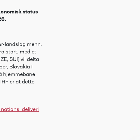
konomisk status
26.
ior-landslag menn,
a start, med et
E, SUI) vil delta
er, Slovakia i
r på hjemmebane
IHF er at dette
ations_deliveri