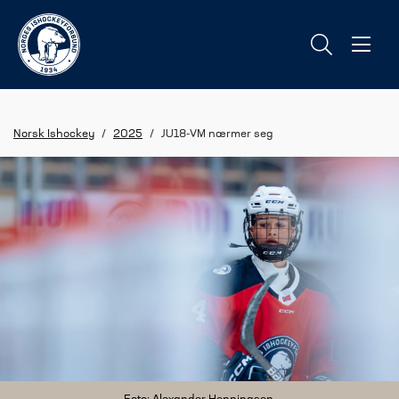
Norsk Ishockey
/
2025
/
JU18-VM nærmer seg