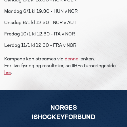
Søndag 5/1 kl 16.00 - NOR v GER
Mandag 6/1 kl 19.30 - HUN v NOR
Onsdag 8/1 kl 12.30 - NOR v AUT
Fredag 10/1 kl 12.30 - ITA v NOR
Lørdag 11/1 kl 12.30 - FRA v NOR
Kampene kan streames via
denne
lenken.
For live-føring og resultater, se IIHFs turneringsside
her
.
NORGES
ISHOCKEYFORBUND