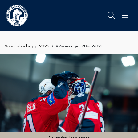
Norsk Ishockey
/
2025
/
VM-sesongen 2025-2026