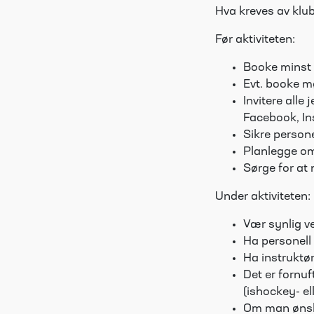
Hva kreves av klub
Før aktiviteten:
Booke minst 5
Evt. booke mø
Invitere alle 
Facebook, In
Sikre person
Planlegge om 
Sørge for at
Under aktiviteten:
Vær synlig 
Ha personell 
Ha instruktøre
Det er fornuf
(ishockey- e
Om man ønsker