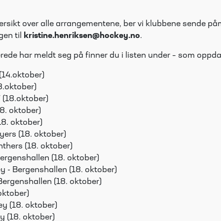
oversikt over alle arrangementene, ber vi klubbene sende 
gen til
kristine.henriksen@hockey.no
.
ede har meldt seg på finner du i listen under – som oppda
(14.oktober)
8.oktober)
 (18.oktober)
8. oktober)
18. oktober)
yers (18. oktober)
thers (18. oktober)
Bergenshallen (18. oktober)
 - Bergenshallen (18. oktober)
Bergenshallen (18. oktober)
oktober)
ey (18. oktober)
y (18. oktober)