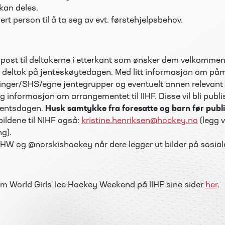
kan deles.
sert person til å ta seg av evt. førstehjelpsbehov.
-post til deltakerne i etterkant som ønsker dem velkommen 
e deltok på jenteskøytedagen. Med litt informasjon om på
ninger/SHS/egne jentegrupper og eventuelt annen relevant
g informasjon om arrangementet til IIHF. Disse vil bli publi
entsdagen.
Husk samtykke fra foresatte og barn før publi
ildene til NIHF også:
kristine.henriksen@hockey.no
(legg v
ng).
W og @norskishockey når dere legger ut bilder på sosial
m World Girls' Ice Hockey Weekend på IIHF sine sider
her
.