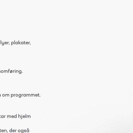
lyer, plakater,
.
nomføring.
on om programmet.
, tar med hjelm
ten, der også