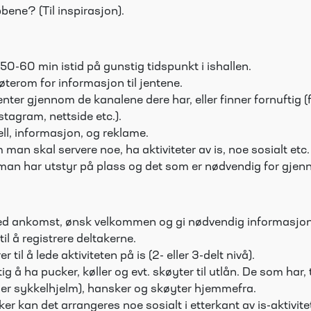
bene? (Til inspirasjon).
0-60 min istid på gunstig tidspunkt i ishallen.
terom for informasjon til jentene.
jenter gjennom de kanalene dere har, eller finner fornuftig (f
stagram, nettside etc.).
ell, informasjon, og reklame.
man skal servere noe, ha aktiviteter av is, noe sosialt etc
 man har utstyr på plass og det som er nødvendig for gjen
ved ankomst, ønsk velkommen og gi nødvendig informasj
til å registrere deltakerne.
r til å lede aktiviteten på is (2- eller 3-delt nivå).
tig å ha pucker, køller og evt. skøyter til utlån. De som har
ller sykkelhjelm), hansker og skøyter hjemmefra.
 kan det arrangeres noe sosialt i etterkant av is-aktivite