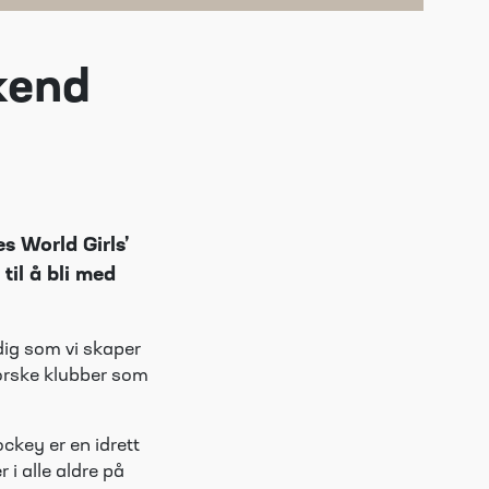
kend
s World Girls’
il å bli med
dig som vi skaper
 norske klubber som
ockey er en idrett
r i alle aldre på