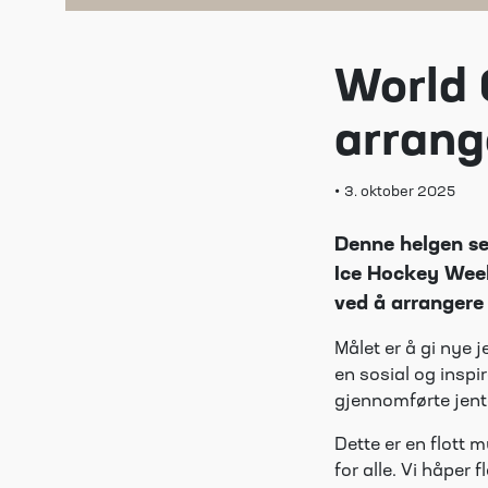
World 
arrang
•
3. oktober 2025
Denne helgen set
Ice Hockey Week
ved å arrangere
Målet er å gi nye 
en sosial og inspi
gjennomførte jente
Dette er en flott m
for alle. Vi håper f