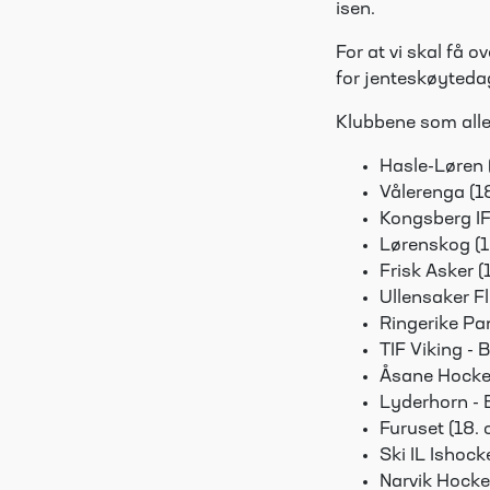
isen.
For at vi skal få 
for jenteskøyteda
Klubbene som aller
Hasle-Løren 
Vålerenga (1
Kongsberg IF
Lørenskog (1
Frisk Asker (
Ullensaker Fl
Ringerike Pan
TIF Viking - 
Åsane Hockey
Lyderhorn - 
Furuset (18. 
Ski IL Ishock
Narvik Hocke