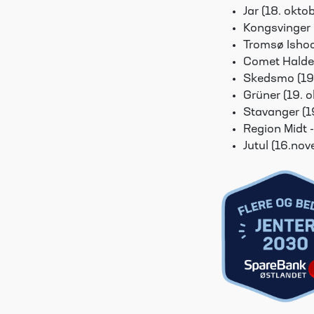
Jar (18. okto
Kongsvinger -
Tromsø Ishoc
Comet Halden
Skedsmo (19
Grüner (19. o
Stavanger (1
Region Midt -
Jutul (16.no