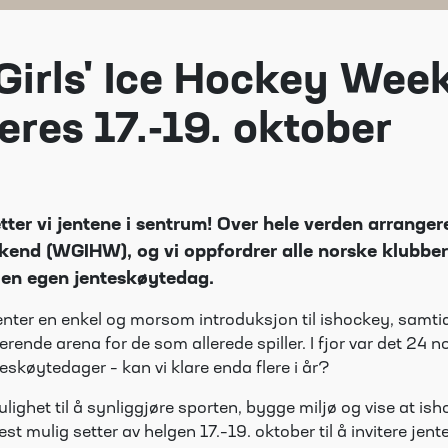
Girls' Ice Hockey Wee
eres 17.-19. oktober
ter vi jentene i sentrum! Over hele verden arrangere
end (WGIHW), og vi oppfordrer alle norske klubber t
 en egen jenteskøytedag.
jenter en enkel og morsom introduksjon til ishockey, samti
rerende arena for de som allerede spiller. I fjor var det 24
skøytedager – kan vi klare enda flere i år?
ulighet til å synliggjøre sporten, bygge miljø og vise at ish
lest mulig setter av helgen 17.–19. oktober til å invitere jente