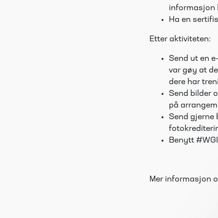
informasjon 
Ha en sertifi
Etter aktiviteten:
Send ut en e
var gøy at d
dere har tre
Send bilder o
på arrangem
Send gjerne b
fotokrediteri
Benytt #WGIH
Mer informasjon o