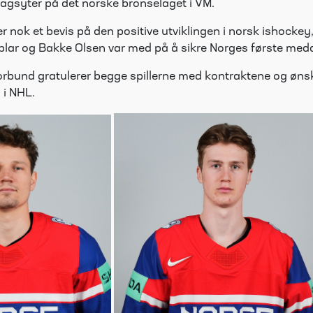
ragsyter på det norske bronselaget i VM.
r nok et bevis på den positive utviklingen i norsk ishocke
oblar og Bakke Olsen var med på å sikre Norges første meda
rbund gratulerer begge spillerne med kontraktene og ønske
 i NHL.