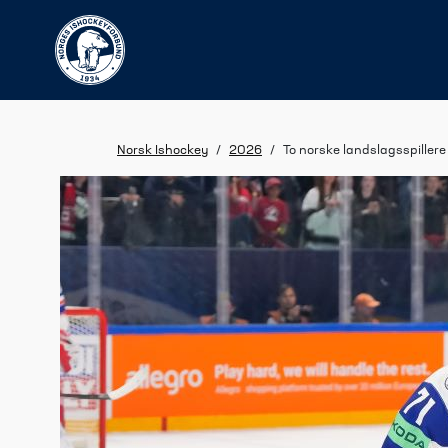
Norsk Ishockey
/
2026
/
To norske landslagsspillere