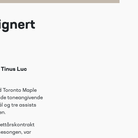
ignert
 Tinus Luc
d Toronto Maple
v de toneangivende
l og tre assists
en.
 ettårskontrakt
sesongen, var