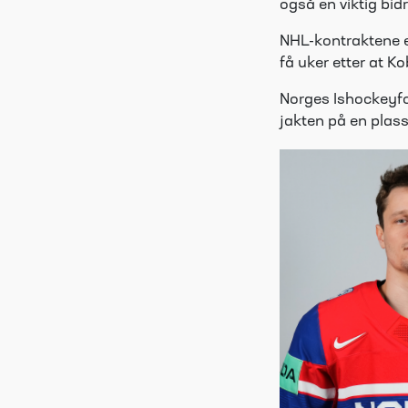
også en viktig bid
NHL-kontraktene e
få uker etter at K
Norges Ishockeyfo
jakten på en plass