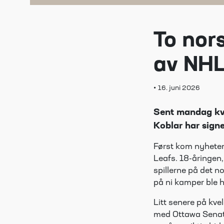
To nors
av NHL
•
16. juni 2026
Sent mandag kve
Koblar har sign
Først kom nyheten
Leafs. 18-åringen,
spillerne på det n
på ni kamper ble ha
Litt senere på kv
med Ottawa Senato