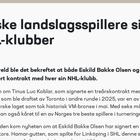
ke landslagsspillere s
-klubber
ld ble det bekreftet at både Eskild Bakke Olsen og
ert kontrakt med hver sin NHL-klubb.
 om Tinus Luc Koblar, som signerte en treårskontrakt me
 som ble draftet av Toronto i andre runde i 2025, var en a
orske laget som tok historisk VM-bronse i mai. Med seks må
n også kåret til en av Norges tre beste spillere i turnering
elden kom nyheten om at Eskild Bakke Olsen har signert en
rs. Hamar-gutten, som spilte for Linköping i SHL denne 