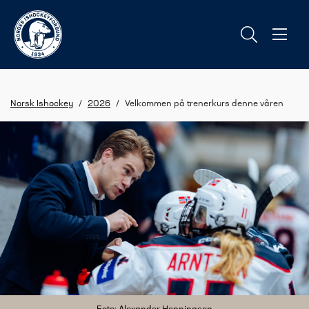
Norsk Ishockey
/
2026
/
Velkommen på trenerkurs denne våren