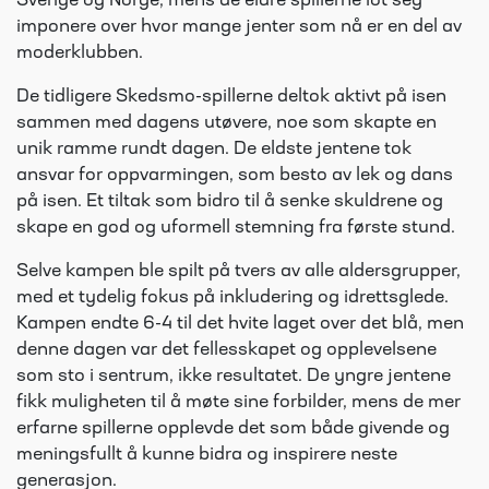
Sverige og Norge, mens de eldre spillerne lot seg
imponere over hvor mange jenter som nå er en del av
moderklubben.
De tidligere Skedsmo-spillerne deltok aktivt på isen
sammen med dagens utøvere, noe som skapte en
unik ramme rundt dagen. De eldste jentene tok
ansvar for oppvarmingen, som besto av lek og dans
på isen. Et tiltak som bidro til å senke skuldrene og
skape en god og uformell stemning fra første stund.
Selve kampen ble spilt på tvers av alle aldersgrupper,
med et tydelig fokus på inkludering og idrettsglede.
Kampen endte 6-4 til det hvite laget over det blå, men
denne dagen var det fellesskapet og opplevelsene
som sto i sentrum, ikke resultatet. De yngre jentene
fikk muligheten til å møte sine forbilder, mens de mer
erfarne spillerne opplevde det som både givende og
meningsfullt å kunne bidra og inspirere neste
generasjon.