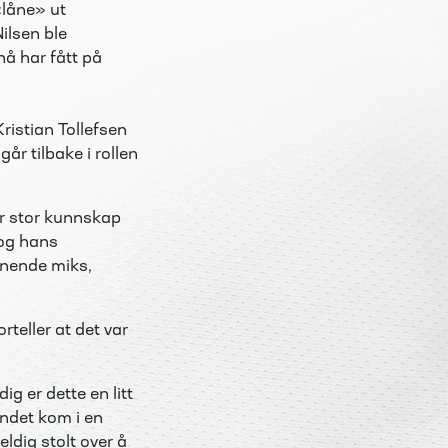
«låne» ut
ilsen ble
nå har fått på
ristian Tollefsen
går tilbake i rollen
r stor kunnskap
 og
hans
ennende miks,
rteller at det var
g er dette en litt
undet kom i en
eldig stolt over å