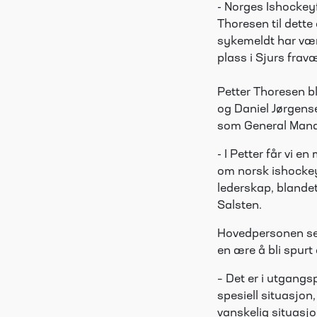
- Norges Ishockeyf
Thoresen til dett
sykemeldt har vært
plass i Sjurs frav
Petter Thoresen bl
og Daniel Jørgens
som General Manag
- I
Petter
får vi en
om
norsk ishockey
lederskap,
blande
Salsten.
Hovedpersonen selv
en ære å bli spurt
– Det er i utgangs
spesiell situasjon
vanskelig situasjo