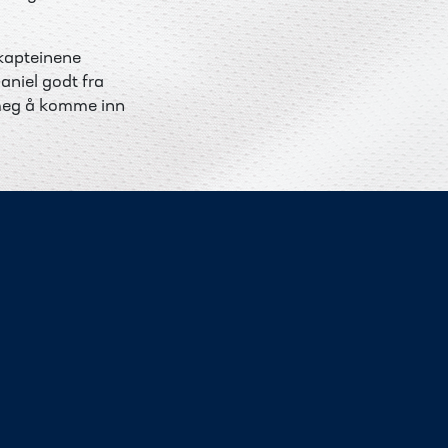
skapteinene
aniel godt fra
r meg å komme inn