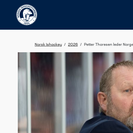
Norsk Ishockey
/
2026
/
Petter Thoresen leder Nor