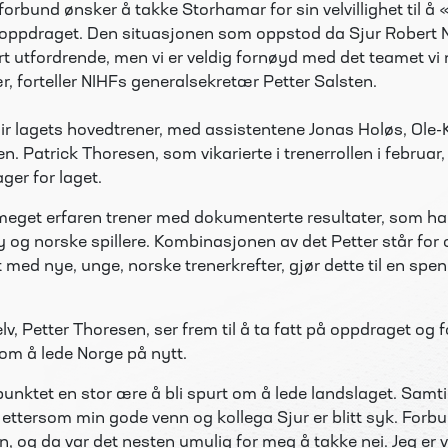
orbund ønsker å takke Storhamar for sin velvillighet til å 
e oppdraget. Den situasjonen som oppstod da Sjur Robert N
 utfordrende, men vi er veldig fornøyd med det teamet vi 
ær, forteller NIHFs generalsekretær Petter Salsten.
ir lagets hovedtrener
, med assistentene Jonas Holøs, Ole-K
en.
Patrick
Thoresen, som vikarierte i trenerrollen i februar, 
er for laget.
meget
erfar
en
trener med dokumenterte resultater
, som
ha
 og norske spillere
.
Kombinasjonen av det Petter står for
t med
nye,
unge, norske trenerkrefter
, gjør dette til en sp
, Petter Thoresen, ser frem til å ta fatt på oppdraget og fo
 om å lede Norge på nytt.
punktet en stor ære å bli spurt om å lede landslaget. Samtidi
, ettersom min gode venn og kollega Sjur er blitt syk. Forb
n, og da var det nesten umulig for meg å takke nei. Jeg er v