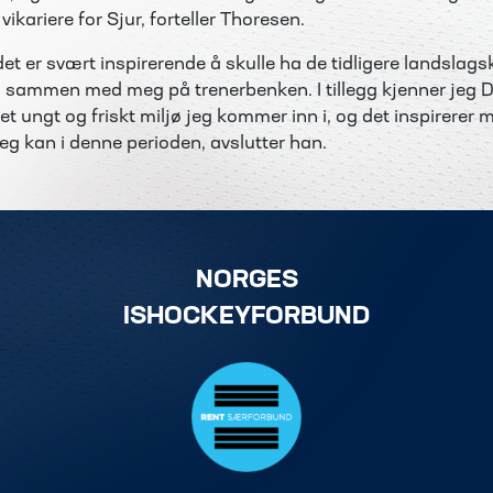
 vikariere for Sjur, forteller Thoresen.
et er svært inspirerende å skulle ha de tidligere landslag
s sammen med meg på trenerbenken. I tillegg kjenner jeg D
et ungt og friskt miljø jeg kommer inn i, og det inspirere
eg kan i denne perioden, avslutter han.
NORGES
ISHOCKEYFORBUND