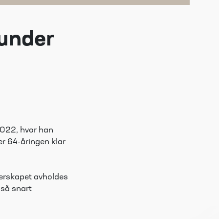
 under
2022, hvor han
er 64-åringen klar
terskapet avholdes
t så snart