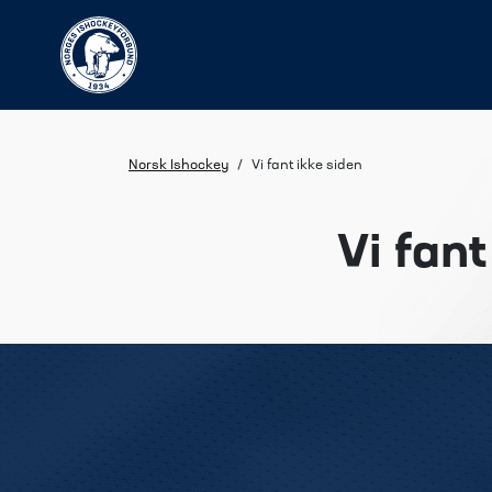
Norsk Ishockey
/
Vi fant ikke siden
Vi fant