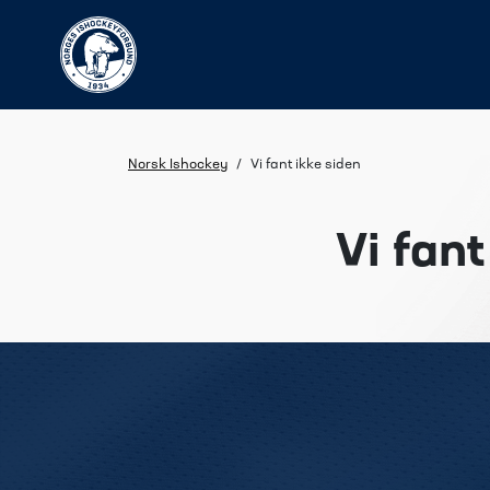
Norsk Ishockey
/
Vi fant ikke siden
Vi fant