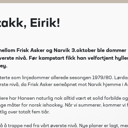
akk, Eirik!
ellom Frisk Asker og Narvik 3.oktober ble dommer 
erste nivå. Før kampstart fikk han velfortjent hylles
ey.
terte som linjedommer allerede sesongen 1979/80. Lørda
rste nivå, da Frisk Asker serieåpnet mot Narvik hjemme i A
ere har Hansen naturlig nok alltid vært et solid forbilde og
ge måter for norsk ishockey. Når vi summerer, kommer vi f
lig over totalt fem tiår.
så å trappe ned fra vårt øverste nivå. Nye planer er lagt, m