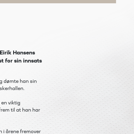
Eirik Hansens
t for sin innsats
g dømte han sin
skerhallen.
 en viktig
rem til at han har
en i årene fremover