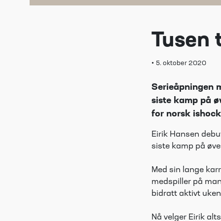
Tusen t
•
5. oktober 2020
Serieåpningen m
siste kamp på øv
for norsk ishock
Eirik Hansen debu
siste kamp på øve
Med sin lange karri
medspiller på man
bidratt aktivt ukent
Nå velger Eirik alt