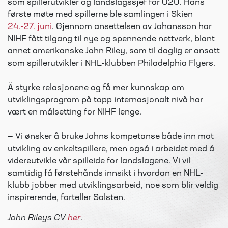
som spillerutvikler og landslagssjef for U20. Hans
første møte med spillerne ble samlingen i Skien
24.-27. juni
. Gjennom ansettelsen av Johansson har
NIHF fått tilgang til nye og spennende nettverk, blant
annet amerikanske John Riley, som til daglig er ansatt
som spillerutvikler i NHL-klubben Philadelphia Flyers.
Å styrke relasjonene og få mer kunnskap om
utviklingsprogram på topp internasjonalt nivå har
vært en målsetting for NIHF lenge.
— Vi ønsker å bruke Johns kompetanse både inn mot
utvikling av enkeltspillere, men også i arbeidet med å
videreutvikle vår spilleide for landslagene. Vi vil
samtidig få førstehånds innsikt i hvordan en NHL-
klubb jobber med utviklingsarbeid, noe som blir veldig
inspirerende, forteller Salsten.
John Rileys CV
her
.