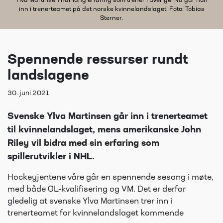
Ylva Martinsen har lang erfaring som trener i Sverige. Nå går hun
inn i trenerteamet på det norske kvinnelandslaget. Foto: Tobias
Sterner.
Spennende ressurser rundt
landslagene
30. juni 2021
Svenske Ylva Martinsen går inn i trenerteamet
til kvinnelandslaget, mens amerikanske John
Riley vil bidra med sin erfaring som
spillerutvikler i NHL.
Hockeyjentene våre går en spennende sesong i møte,
med både OL-kvalifisering og VM. Det er derfor
gledelig at svenske Ylva Martinsen trer inn i
trenerteamet for kvinnelandslaget kommende