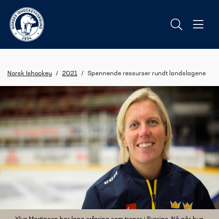
Norsk Ishockey
/
2021
/
Spennende ressurser rundt landslagene