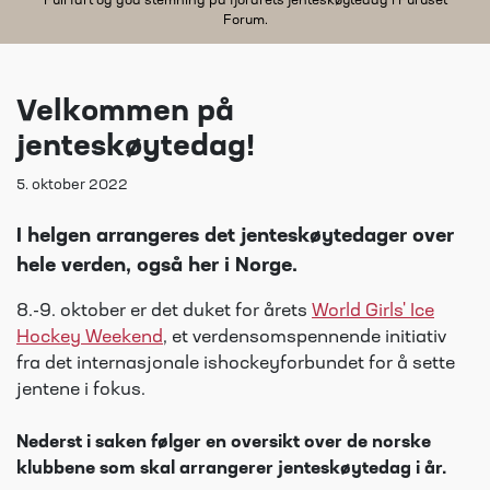
Full fart og god stemning på fjorårets jenteskøytedag i Furuset
Forum.
Velkommen på
jenteskøytedag!
5. oktober 2022
I helgen arrangeres det jenteskøytedager over
hele verden, også her i Norge.
8.-9. oktober er det duket for årets
World Girls' Ice
Hockey Weekend
, et verdensomspennende initiativ
fra det internasjonale ishockeyforbundet for å sette
jentene i fokus.
Nederst i saken følger en oversikt over de norske
klubbene som skal arrangerer jenteskøytedag i år.