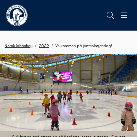
Norsk Ishockey
/
2022
/
Velkommen på jenteskøytedag!