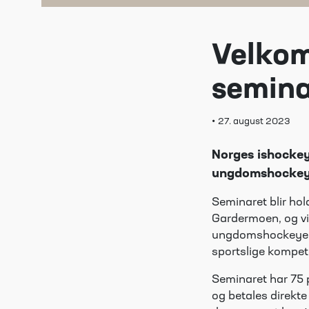
Velko
semina
•
27. august 2023
Norges ishockey
ungdomshockey 
Seminaret blir ho
Gardermoen, og vil
ungdomshockeyen, 
sportslige kompe
Seminaret har 75 p
og betales direkt