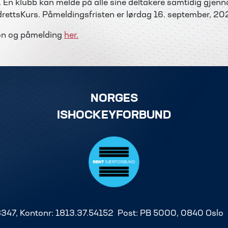
. En klubb kan melde på alle sine deltakere samtidig gjen
drettsKurs. Påmeldingsfristen er lørdag 16. september, 20
on og påmelding
her.
NORGES
ISHOCKEYFORBUND
8347, Kontonr: 1813.37.54152 Post: PB 5000, 0840 Oslo