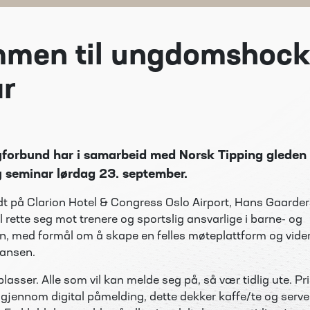
mmen til ungdomshoc
r
forbund har i samarbeid med Norsk Tipping gleden av
seminar lørdag 23. september.
ldt på Clarion Hotel & Congress Oslo Airport, Hans Gaarde
 rette seg mot trenere og sportslig ansvarlige i barne- og
med formål om å skape en felles møteplattform og vider
tansen.
lasser. Alle som vil kan melde seg på, så vær tidlig ute. P
e gjennom digital påmelding, dette dekker kaffe/te og serv