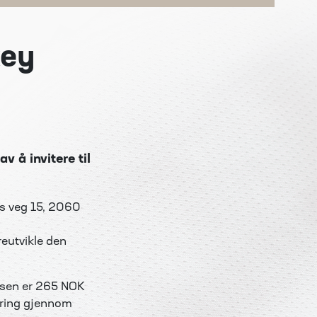
key
 å invitere til
rs veg 15, 2060
eutvikle den
risen er 265 NOK
ering gjennom