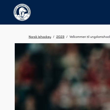
Norsk Ishockey
/
2023
/
Velkommen til ungdomshoc