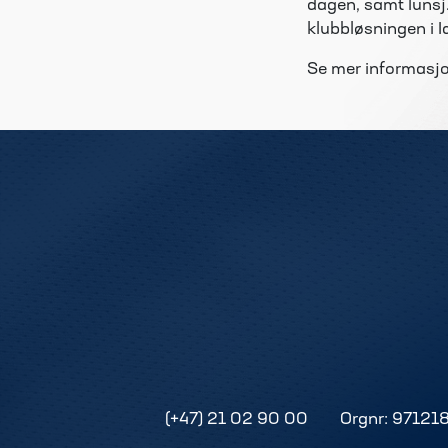
dagen, samt lunsj
klubbløsningen i I
Se mer informasj
(+47) 21 02 90 00
Orgnr: 97121