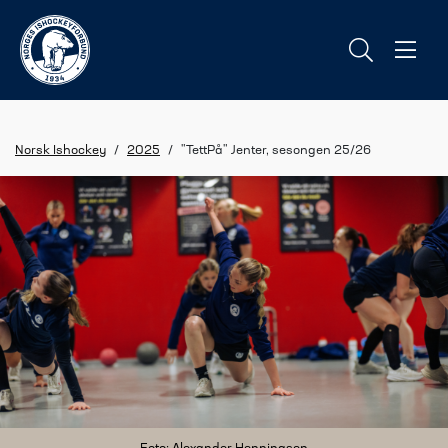
Norsk Ishockey
/
2025
/
"TettPå" Jenter, sesongen 25/26