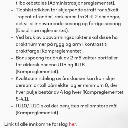
tilbakebetales (Administrasjonsreglementet).
Tidshistorikken for skjerpende straff for såkalt
"repeat offender" reduseres fra 3 til 2 sesonger,
det vil si inneværende sesong og forrige sesong
(Disiplinærreglementet).
Ved bruk av oppvarmingsdrakter skal disse ha
draktnummer på rygg og arm i kontrast til
draktfarge (Kampreglementet).
Bonuspoeng for bruk av 2 målvakter bortfaller
for aldersklassene U15 og JU16
(Kampreglementet).
Kvalitetsinndeling av årsklasser kan kun skje
dersom antall påmeldte lag er minimum 8, der
hver pulje består av 4 lag hver (Kampreglementet
5-4.1).
I U10/JU10 skal det benyttes mellomstore mål
(Kampreglementet).
Link til alle innkomne forslag
her
.