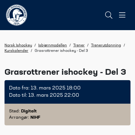
Norsk Ishockey
/
Isbjørnmodellen
/
Trener
/
Trenerutdanning
/
Kurskalender
/
Grasrottrener ishockey - Del 3
Grasrottrener ishockey - Del 3
Dato fra: 13. mars 2025 18:00
Dato til: 13. mars 2025 22:00
Sted:
Digitalt
Arrangør:
NIHF