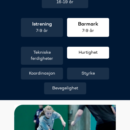
16-19 år
Istrening
Barmark
7-9 år
7-9 år
Tekniske
Hurtighet
ferdigheter
Koordinasjon
Styrke
Bevegelighet