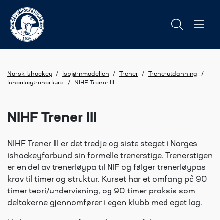
Norsk Ishockey
/
Isbjørnmodellen
/
Trener
/
Trenerutdanning
/
Ishockeytrenerkurs
/
NIHF Trener III
NIHF Trener III
NIHF Trener III er det tredje og siste steget i Norges
ishockeyforbund sin formelle trenerstige. Trenerstigen
er en del av trenerløypa til NIF og følger trenerløypas
krav til timer og struktur. Kurset har et omfang på 90
timer teori/undervisning, og 90 timer praksis som
deltakerne gjennomfører i egen klubb med eget lag.